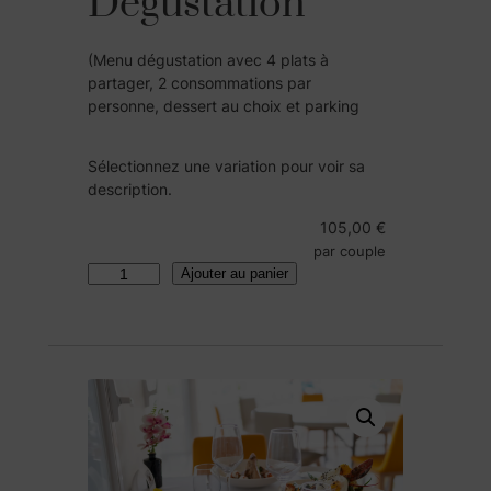
Dégustation
(Menu dégustation avec 4 plats à
partager, 2 consommations par
personne, dessert au choix et parking
Sélectionnez une variation pour voir sa
description.
105,00
€
Ajouter au panier
q
u
a
n
t
i
t