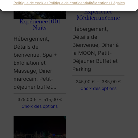
Politique de cookies
Politique de confidentialité
Mentions Légales
Expérience
Méditerranéenne
Expérience 1001
Nuits
Hébergement,
Détails de
Hébergement,
Bienvenue, Dîner à
Détails de
la MOON, Petit-
bienvenue, Spa +
Déjeuner Buffet et
Exfoliation et
Parking
Massage, Dîner
marocain, Petit-
Plage
245,00
€
–
385,00
€
déjeuner buffet…
de
Choix des options
prix :
Plage
375,00
€
–
515,00
€
245,00 
de
Choix des options
à
prix :
385,00 
375,00 €
à
515,00 €