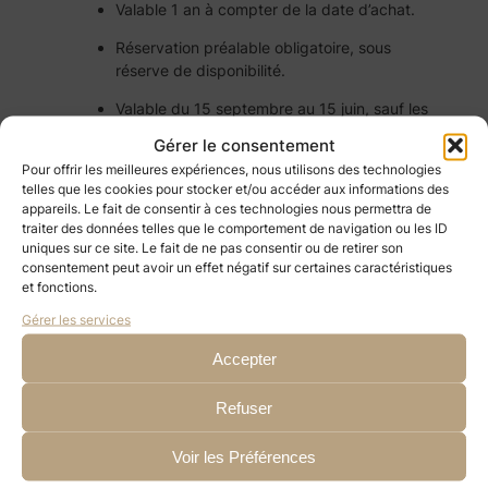
Valable 1 an à compter de la date d’achat.
Réservation préalable obligatoire, sous
réserve de disponibilité.
Valable du 15 septembre au 15 juin, sauf les
24 et 31 décembre, ainsi que les 14 et 15
Gérer le consentement
février.
Pour offrir les meilleures expériences, nous utilisons des technologies
telles que les cookies pour stocker et/ou accéder aux informations des
appareils. Le fait de consentir à ces technologies nous permettra de
traiter des données telles que le comportement de navigation ou les ID
uniques sur ce site. Le fait de ne pas consentir ou de retirer son
consentement peut avoir un effet négatif sur certaines caractéristiques
Autres expériences
et fonctions.
Gérer les services
Moon
Accepter
Refuser
Voir les Préférences