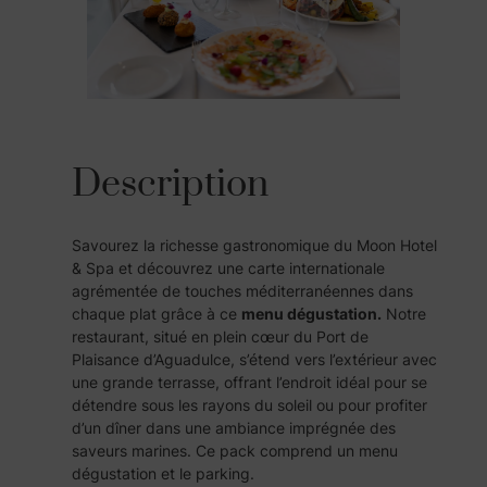
é
d
e
M
e
n
Description
u
D
é
Savourez la richesse gastronomique du Moon Hotel
g
& Spa et découvrez une carte internationale
u
agrémentée de touches méditerranéennes dans
chaque plat grâce à ce
menu dégustation.
Notre
s
restaurant, situé en plein cœur du Port de
t
Plaisance d’Aguadulce, s’étend vers l’extérieur avec
a
une grande terrasse, offrant l’endroit idéal pour se
t
détendre sous les rayons du soleil ou pour profiter
i
d’un dîner dans une ambiance imprégnée des
saveurs marines. Ce pack comprend un menu
o
dégustation et le parking.
n